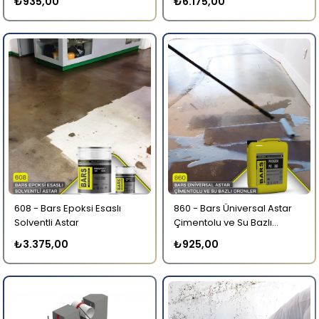
₺935,00
₺6.175,00
608 - Bars Epoksi Esaslı
860 - Bars Üniversal Astar
Solventli Astar
Çimentolu ve Su Bazlı
Ürünler için Genel Astar
₺3.375,00
₺925,00