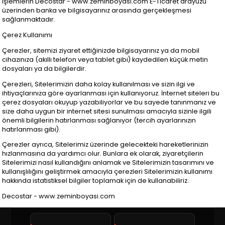
işlemlerin Decostar - www.zeminboyasi.com E-Ticaret arayüzü
üzerinden banka ve bilgisayarınız arasında gerçekleşmesi
sağlanmaktadır.
Çerez Kullanımı
Çerezler, sitemizi ziyaret ettiğinizde bilgisayarınız ya da mobil
cihazınıza (akıllı telefon veya tablet gibi) kaydedilen küçük metin
dosyaları ya da bilgilerdir.
Çerezleri, Sitelerimizin daha kolay kullanılması ve sizin ilgi ve
ihtiyaçlarınıza göre ayarlanması için kullanıyoruz. İnternet siteleri bu
çerez dosyaları okuyup yazabiliyorlar ve bu sayede tanınmanız ve
size daha uygun bir internet sitesi sunulması amacıyla sizinle ilgili
önemli bilgilerin hatırlanması sağlanıyor (tercih ayarlarınızın
hatırlanması gibi).
Çerezler ayrıca, Sitelerimiz üzerinde gelecekteki hareketlerinizin
hızlanmasına da yardımcı olur. Bunlara ek olarak, ziyaretçilerin
Sitelerimizi nasıl kullandığını anlamak ve Sitelerimizin tasarımını ve
kullanışlılığını geliştirmek amacıyla çerezleri Sitelerimizin kullanımı
hakkında istatistiksel bilgiler toplamak için de kullanabiliriz.
Decostar - www.zeminboyasi.com