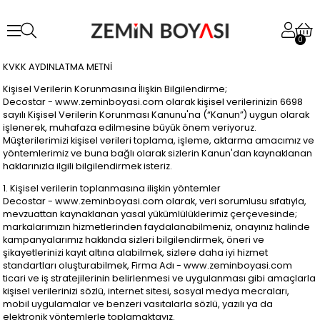
0
KVKK AYDINLATMA METNİ
Kişisel Verilerin Korunmasına İlişkin Bilgilendirme;
Decostar - www.zeminboyasi.com olarak kişisel verilerinizin 6698
sayılı Kişisel Verilerin Korunması Kanunu'na (“Kanun”) uygun olarak
işlenerek, muhafaza edilmesine büyük önem veriyoruz.
Müşterilerimizi kişisel verileri toplama, işleme, aktarma amacımız ve
yöntemlerimiz ve buna bağlı olarak sizlerin Kanun'dan kaynaklanan
haklarınızla ilgili bilgilendirmek isteriz.
1. Kişisel verilerin toplanmasına ilişkin yöntemler
Decostar - www.zeminboyasi.com olarak, veri sorumlusu sıfatıyla,
mevzuattan kaynaklanan yasal yükümlülüklerimiz çerçevesinde;
markalarımızın hizmetlerinden faydalanabilmeniz, onayınız halinde
kampanyalarımız hakkında sizleri bilgilendirmek, öneri ve
şikayetlerinizi kayıt altına alabilmek, sizlere daha iyi hizmet
standartları oluşturabilmek, Firma Adı - www.zeminboyasi.com
ticari ve iş stratejilerinin belirlenmesi ve uygulanması gibi amaçlarla
kişisel verilerinizi sözlü, internet sitesi, sosyal medya mecraları,
mobil uygulamalar ve benzeri vasıtalarla sözlü, yazılı ya da
elektronik yöntemlerle toplamaktayız.