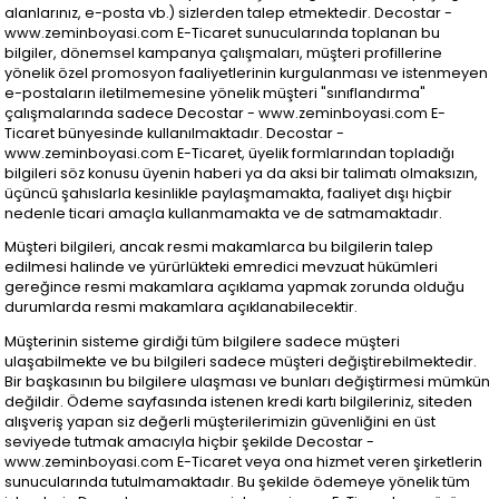
alanlarınız, e-posta vb.) sizlerden talep etmektedir. Decostar -
www.zeminboyasi.com E-Ticaret sunucularında toplanan bu
bilgiler, dönemsel kampanya çalışmaları, müşteri profillerine
yönelik özel promosyon faaliyetlerinin kurgulanması ve istenmeyen
e-postaların iletilmemesine yönelik müşteri "sınıflandırma"
çalışmalarında sadece Decostar - www.zeminboyasi.com E-
Ticaret bünyesinde kullanılmaktadır. Decostar -
www.zeminboyasi.com E-Ticaret, üyelik formlarından topladığı
bilgileri söz konusu üyenin haberi ya da aksi bir talimatı olmaksızın,
üçüncü şahıslarla kesinlikle paylaşmamakta, faaliyet dışı hiçbir
nedenle ticari amaçla kullanmamakta ve de satmamaktadır.
Müşteri bilgileri, ancak resmi makamlarca bu bilgilerin talep
edilmesi halinde ve yürürlükteki emredici mevzuat hükümleri
gereğince resmi makamlara açıklama yapmak zorunda olduğu
durumlarda resmi makamlara açıklanabilecektir.
Müşterinin sisteme girdiği tüm bilgilere sadece müşteri
ulaşabilmekte ve bu bilgileri sadece müşteri değiştirebilmektedir.
Bir başkasının bu bilgilere ulaşması ve bunları değiştirmesi mümkün
değildir. Ödeme sayfasında istenen kredi kartı bilgileriniz, siteden
alışveriş yapan siz değerli müşterilerimizin güvenliğini en üst
seviyede tutmak amacıyla hiçbir şekilde Decostar -
www.zeminboyasi.com E-Ticaret veya ona hizmet veren şirketlerin
sunucularında tutulmamaktadır. Bu şekilde ödemeye yönelik tüm