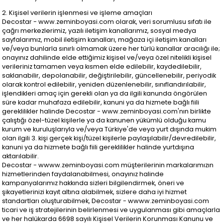
2. Kişisel verilerin işlenmesi ve işleme amaçları
Decostar - www.zeminboyasi.com olarak, veri sorumlusu sıfatı ile
çağrı merkezlerimiz, yazılı iletişim kanallarımız, sosyal medya
sayfalarımız, mobil iletişim kanalları, mağaza içi iletişim kanalları
ve/veya bunlarla sınırlı olmamak üzere her türlü kanallar aracılığı ile;
onayınız dahilinde elde ettiğimiz kişisel ve/veya özel nitelikli kişisel
verileriniz tamamen veya kısmen elde edilebilir, kaydedilebilir,
saklanabilir, depolanabilir, değiştirilebilir, güncellenebilir, periyodik
olarak kontrol edilebilir, yeniden düzenlenebilir, sınıflandırılabilir,
işlendikleri amaç için gerekli olan ya da ilgili kanunda öngörülen
süre kadar muhafaza edilebilir, kanuni ya da hizmete bağlı fiili
gereklilikler halinde Decostar - www.zeminboyasi.com'nın birlikte
çalıştığı özel-tüzel kişilerle ya da kanunen yükümlü olduğu kamu
kurum ve kuruluşlarıyla ve/veya Türkiye'de veya yurt dışında mukim
olan ilgili 3. kişi gerçek kişi/tüzel kişilerle paylaşılabilir/devredilebilir,
kanuni ya da hizmete bağlı fiili gereklilikler halinde yurtdışına
aktarılabilir.
Decostar - wwww.zeminboyasi.com müşterilerinin markalarımızın
hizmetlerinden faydalanabilmesi, onayınız halinde
kampanyalarımız hakkında sizleri bilgilendirmek, öneri ve
şikayetlerinizi kayıt altına alabilmek, sizlere daha iyi hizmet
standartları oluşturabilmek, Decostar - wwww.zeminboyasi.com
ticari ve iş stratejilerinin belirlenmesi ve uygulanması gibi amaçlarla
ve her halükarda 6698 sayılı Kişisel Verilerin Korunması Kanunu ve