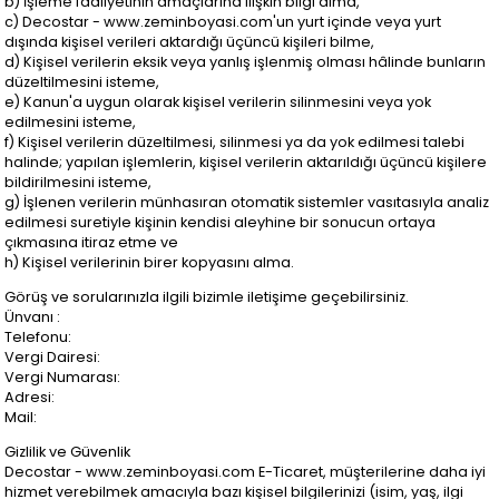
b) İşleme faaliyetinin amaçlarına ilişkin bilgi alma,
c) Decostar - www.zeminboyasi.com'un yurt içinde veya yurt
dışında kişisel verileri aktardığı üçüncü kişileri bilme,
d) Kişisel verilerin eksik veya yanlış işlenmiş olması hâlinde bunların
düzeltilmesini isteme,
e) Kanun'a uygun olarak kişisel verilerin silinmesini veya yok
edilmesini isteme,
f) Kişisel verilerin düzeltilmesi, silinmesi ya da yok edilmesi talebi
halinde; yapılan işlemlerin, kişisel verilerin aktarıldığı üçüncü kişilere
bildirilmesini isteme,
g) İşlenen verilerin münhasıran otomatik sistemler vasıtasıyla analiz
edilmesi suretiyle kişinin kendisi aleyhine bir sonucun ortaya
çıkmasına itiraz etme ve
h) Kişisel verilerinin birer kopyasını alma.
Görüş ve sorularınızla ilgili bizimle iletişime geçebilirsiniz.
Ünvanı :
Telefonu:
Vergi Dairesi:
Vergi Numarası:
Adresi:
Mail:
Gizlilik ve Güvenlik
Decostar - www.zeminboyasi.com E-Ticaret, müşterilerine daha iyi
hizmet verebilmek amacıyla bazı kişisel bilgilerinizi (isim, yaş, ilgi