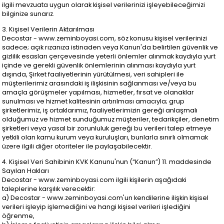
ilgili mevzuata uygun olarak kişisel verilerinizi işleyebileceğimizi
bilginize sunarız.
3. Kişisel Verilerin Aktarılması
Decostar - www.zeminboyasi.com, söz konusu kişisel verilerinizi
sadece; açık rızanıza istinaden veya Kanun'da belirtilen güvenlik ve
gizlilik esasları çerçevesinde yeterli önlemler alınmak kaydıyla yurt
içinde ve gerekli güvenlik önlemlerinin alınması kaydıyla yurt
dışında, Şirket faaliyetlerinin yürütülmesi, veri sahipleri ile
müşterilerimiz arasındaki iş ilişkisinin sağlanması ve/veya bu
amaçla görüşmeler yapılması, hizmetler, fırsat ve olanaklar
sunulması ve hizmet kalitesinin artırılması amacıyla; grup
şirketlerimiz, iş ortaklarımız, faaliyetlerimizin gereği anlaşmalı
olduğumuz ve hizmet sunduğumuz müşteriler, tedarikçiler, denetim
şirketleri veya yasal bir zorunluluk gereği bu verileri talep etmeye
yetkili olan kamu kurum veya kuruluşları, bunlarla sınırlı olmamak
üzere ilgili diğer otoriteler ile paylaşabilecektir.
4. Kişisel Veri Sahibinin KVK Kanunu'nun (“Kanun”) 11. maddesinde
Sayılan Hakları
Decostar - www.zeminboyasi.com ilgili kişilerin aşağıdaki
taleplerine karşılık verecektir:
a) Decostar - www.zeminboyasi.com'un kendilerine ilişkin kişisel
verileri işleyip işlemediğini ve hangi kişisel verileri işlediğini
öğrenme,