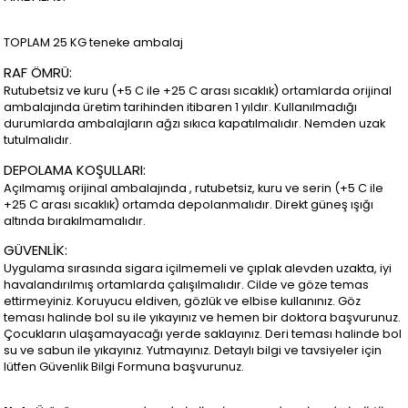
TOPLAM 25 KG teneke ambalaj
RAF ÖMRÜ:
Rutubetsiz ve kuru (+5 C ile +25 C arası sıcaklık) ortamlarda orijinal
ambalajında üretim tarihinden itibaren 1 yıldır. Kullanılmadığı
durumlarda ambalajların ağzı sıkıca kapatılmalıdır. Nemden uzak
tutulmalıdır.
DEPOLAMA KOŞULLARI:
Açılmamış orijinal ambalajında , rutubetsiz, kuru ve serin (+5 C ile
+25 C arası sıcaklık) ortamda depolanmalıdır. Direkt güneş ışığı
altında bırakılmamalıdır.
GÜVENLİK:
Uygulama sırasında sigara içilmemeli ve çıplak alevden uzakta, iyi
havalandırılmış ortamlarda çalışılmalıdır. Cilde ve göze temas
ettirmeyiniz. Koruyucu eldiven, gözlük ve elbise kullanınız. Göz
teması halinde bol su ile yıkayınız ve hemen bir doktora başvurunuz.
Çocukların ulaşamayacağı yerde saklayınız. Deri teması halinde bol
su ve sabun ile yıkayınız. Yutmayınız. Detaylı bilgi ve tavsiyeler için
lütfen Güvenlik Bilgi Formuna başvurunuz.