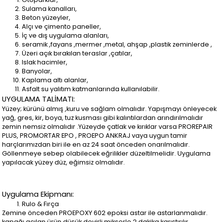
Sulama kanalları,
Beton yüzeyler,
Alçı ve çimento paneller,
İç ve dış uygulama alanları,
seramik ,fayans ,mermer ,metal, ahşap ,plastik zeminlerde ,
Üzeri açık bırakılan teraslar ,çatılar,
Islak hacimler,
Banyolar,
Kaplama altı alanlar,
Asfalt su yalıtım katmanlarında kullanılabilir.
UYGULAMA TALİMATI:
Yüzey; kürünü almış ,kuru ve sağlam olmalıdır. Yapışmayı önleyecek
yağ, gres, kir, boya, tuz kusması gibi kalıntılardan arındırılmalıdır
zemin nemsiz olmalıdır .Yüzeyde çatlak ve kırıklar varsa PROREPAIR
PLUS, PROMORTAR EPO , PROEPO ANKRAJ vaya uygun tamir
harçlarımızdan biri ile en az 24 saat önceden onarılmalıdır.
Göllenmeye sebep olabilecek eğrilikler düzeltilmelidir. Uygulama
yapılacak yüzey düz, eğimsiz olmalıdır.
Uygulama Ekipmanı:
Rulo & Fırça
Zemine önceden PROEPOXY 602 epoksi astar ile astarlanmalıdır.
kapağı açılan ürün düşük devirli mikserle 2 dakika karıştırılır