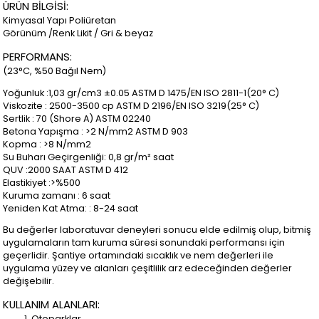
ÜRÜN BİLGİSİ:
Kimyasal Yapı Poliüretan
Görünüm /Renk Likit / Gri & beyaz
PERFORMANS:
(23°C, %50 Bağıl Nem)
Yoğunluk :1,03 gr/cm3 ±0.05 ASTM D 1475/EN ISO 2811-1(20° C)
Viskozite : 2500-3500 cp ASTM D 2196/EN ISO 3219(25° C)
Sertlik : 70 (Shore A) ASTM 02240
Betona Yapışma : >2 N/mm2 ASTM D 903
Kopma : >8 N/mm2
Su Buharı Geçirgenliği: 0,8 gr/m² saat
QUV :2000 SAAT ASTM D 412
Elastikiyet :>%500
Kuruma zamanı : 6 saat
Yeniden Kat Atma: : 8-24 saat
Bu değerler laboratuvar deneyleri sonucu elde edilmiş olup, bitmiş
uygulamaların tam kuruma süresi sonundaki performansı için
geçerlidir. Şantiye ortamındaki sıcaklık ve nem değerleri ile
uygulama yüzey ve alanları çeşitlilik arz edeceğinden değerler
değişebilir.
KULLANIM ALANLARI:
Otoparklar,