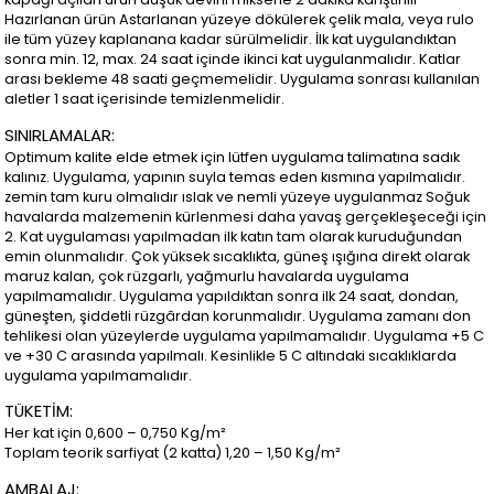
Hazırlanan ürün Astarlanan yüzeye dökülerek çelik mala, veya rulo
ile tüm yüzey kaplanana kadar sürülmelidir. İlk kat uygulandıktan
sonra min. 12, max. 24 saat içinde ikinci kat uygulanmalıdır. Katlar
arası bekleme 48 saati geçmemelidir. Uygulama sonrası kullanılan
aletler 1 saat içerisinde temizlenmelidir.
SINIRLAMALAR:
Optimum kalite elde etmek için lütfen uygulama talimatına sadık
kalınız. Uygulama, yapının suyla temas eden kısmına yapılmalıdır.
zemin tam kuru olmalıdır ıslak ve nemli yüzeye uygulanmaz Soğuk
havalarda malzemenin kürlenmesi daha yavaş gerçekleşeceği için
2. Kat uygulaması yapılmadan ilk katın tam olarak kuruduğundan
emin olunmalıdır. Çok yüksek sıcaklıkta, güneş ışığına direkt olarak
maruz kalan, çok rüzgarlı, yağmurlu havalarda uygulama
yapılmamalıdır. Uygulama yapıldıktan sonra ilk 24 saat, dondan,
güneşten, şiddetli rüzgârdan korunmalıdır. Uygulama zamanı don
tehlikesi olan yüzeylerde uygulama yapılmamalıdır. Uygulama +5 C
ve +30 C arasında yapılmalı. Kesinlikle 5 C altındaki sıcaklıklarda
uygulama yapılmamalıdır.
TÜKETİM:
Her kat için 0,600 – 0,750 Kg/m²
Toplam teorik sarfiyat (2 katta) 1,20 – 1,50 Kg/m²
AMBALAJ: