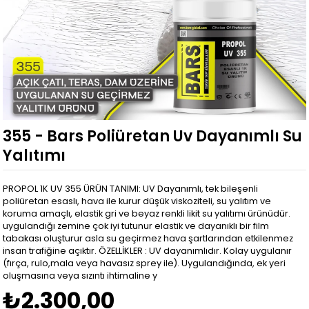
355 - Bars Poliüretan Uv Dayanımlı Su
Yalıtımı
PROPOL 1K UV 355 ÜRÜN TANIMI: UV Dayanımlı, tek bileşenli
poliüretan esaslı, hava ile kurur düşük viskoziteli, su yalıtım ve
koruma amaçlı, elastik gri ve beyaz renkli likit su yalıtımı ürünüdür.
uygulandığı zemine çok iyi tutunur elastik ve dayanıklı bir film
tabakası oluşturur asla su geçirmez hava şartlarından etkilenmez
insan trafiğine açıktır. ÖZELLİKLER : UV dayanımlıdır. Kolay uygulanır
(fırça, rulo,mala veya havasız sprey ile). Uygulandığında, ek yeri
oluşmasına veya sızıntı ihtimaline y
₺2.300,00