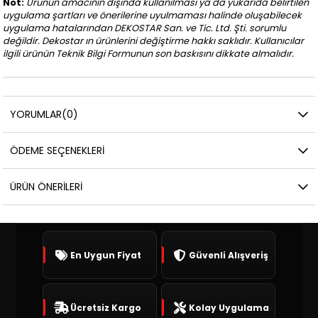
Not:
Ürünün amacının dışında kullanılması ya da yukarıda belirtilen
uygulama şartları ve önerilerine uyulmaması halinde oluşabilecek
uygulama hatalarından DEKOSTAR San. ve Tic. Ltd. Şti. sorumlu
değildir. Dekostar ın ürünlerini değiştirme hakkı saklıdır. Kullanıcılar
ilgili ürünün Teknik Bilgi Formunun son baskısını dikkate almalıdır.
YORUMLAR
(0)
ÖDEME SEÇENEKLERI
ÜRÜN ÖNERILERI
En Uygun Fiyat
Güvenli Alışveriş
Ücretsiz Kargo
Kolay Uygulama