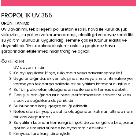
PROPOL 1K UV 355
ÜRÜN TANIMI:
UV Dayanımlı, tek bileşenli poliüretan esaslı, hava ile kurur düşük
viskoziteli, su yalıtım ve koruma amaçlı, elastik gri ve beyaz renkli likit
su yalıtımı ürünüdür. uygulandığı zemine çok iyi tutunur elastik ve
dayanıklı bir film tabakası oluşturur asla su geçirmez hava
şartlarından etkilenmez insan trafiğine açıktır.
ÖZELLİKLER :
UV dayanımlıdır.
Kolay uygulanır (fırça, rulo,mala veya havasız sprey ile).
Uygulandığında, ek yeri oluşmasına veya sızıntı ihtimaline yer
vermeyen tek parça halinde bir su yalıtım katmanı oluşturur.
Saf bir poliüretan olduğundan su ile sürekli temas edebilir.
Geniş ısı aralığında ısı direnci performansına sahiptir yüksek
sıcak ve soğuklara dayanıklıdır.
Su buharına karşı geçirgenliği etkindir.
Nefes alan bir yapıya sahip olduğundan katman altında nem
birikimi oluşturmaz.
Su yalıtım katmanı herhangi bir şekilde zarar görse bile, zarar
gören kısım kısa sürede kolayca tamir edilebilir.
Kimyasallara karşı dirençlidir.