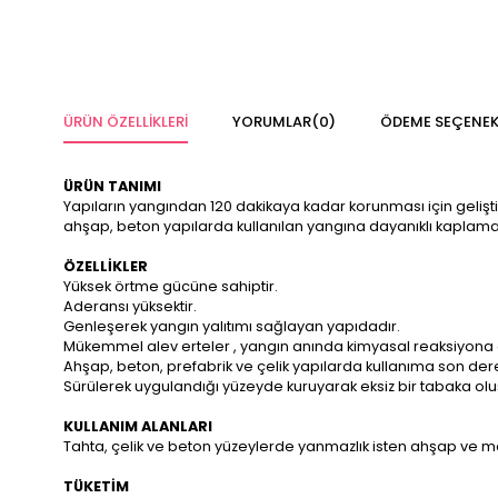
ÜRÜN ÖZELLIKLERI
YORUMLAR
(0)
ÖDEME SEÇENEK
ÜRÜN TANIMI
Yapıların yangından 120 dakikaya kadar korunması için geliştir
ahşap, beton yapılarda kullanılan yangına dayanıklı kaplama
ÖZELLİKLER
Yüksek örtme gücüne sahiptir.
Aderansı yüksektir.
Genleşerek yangın yalıtımı sağlayan yapıdadır.
Mükemmel alev erteler , yangın anında kimyasal reaksiyona gi
Ahşap, beton, prefabrik ve çelik yapılarda kullanıma son derec
Sürülerek uygulandığı yüzeyde kuruyarak eksiz bir tabaka olu
KULLANIM ALANLARI
Tahta, çelik ve beton yüzeylerde yanmazlık isten ahşap ve meta
TÜKETİM