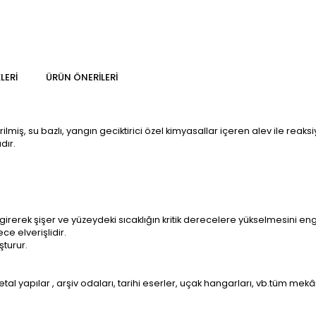
LERI
ÜRÜN ÖNERILERI
ilmiş, su bazlı, yangın geciktirici özel kimyasallar içeren alev ile rea
dır.
rerek şişer ve yüzeydeki sıcaklığın kritik derecelere yükselmesini eng
e elverişlidir.
şturur.
l yapılar , arşiv odaları, tarihi eserler, uçak hangarları, vb.tüm mekâ