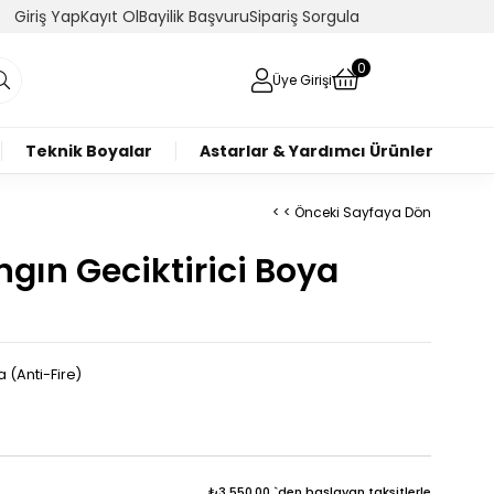
Giriş Yap
Kayıt Ol
Bayilik Başvuru
Sipariş Sorgula
0
Üye Girişi
Teknik Boyalar
Astarlar & Yardımcı Ürünler
< < Önceki Sayfaya Dön
ngın Geciktirici Boya
a (Anti-Fire)
₺3.550,00
`den başlayan taksitlerle